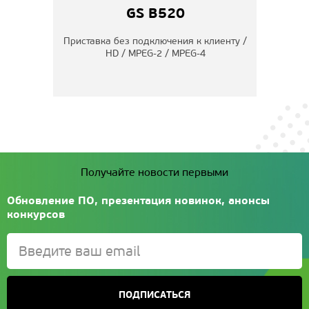
GS B520
PEG-4
Приставка без подключения к клиенту /
По
HD / MPEG-2 / MPEG-4
ч
Получайте новости первыми
Обновление ПО, презентация новинок, анонсы
конкурсов
ПОДПИСАТЬСЯ