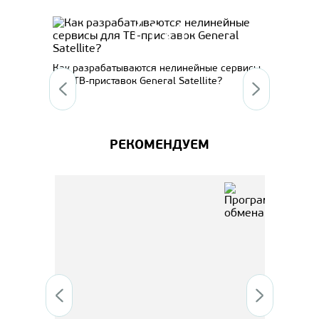
l
Систе
Как разрабатываются нелинейные сервисы
для ТВ-приставок General Satellite?
РЕКОМЕНДУЕМ