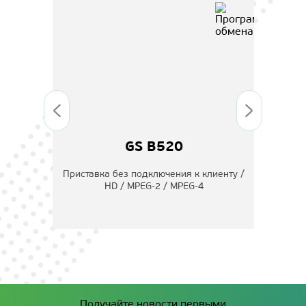
GS B520
4
Приставка без подключения к клиенту /
Прис
HD / MPEG-2 / MPEG-4
Получайте новости первыми