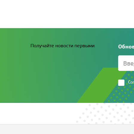
Получайте новости первыми
Обнов
Со