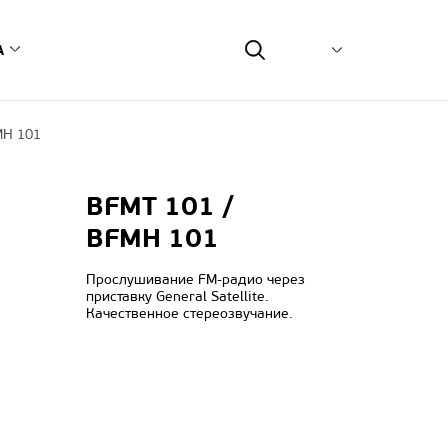
А
MH 101
еть
сным центром
монт on-line
BFMT 101 /
туса ремонта
BFMH 101
возможных неисправностей
тветственность и экология
Прослушивание FM-радио через
приставку General Satellite.
Качественное стереозвучание.
связь
ия
одавцов оборудования
рвисных центров