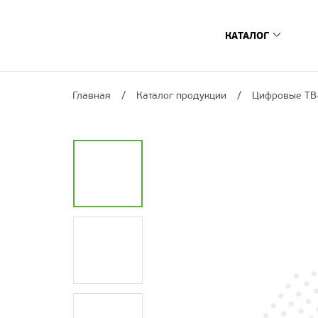
КАТАЛОГ
Цифровые ТВ-п
Главная
Каталог продукции
Цифровые ТВ
­­Спутниковые и г
Интернет ТВ-прис
Сопутствующее о
Умный дом
Архив устройс
Где купить?
Поиск по моде
Поиск