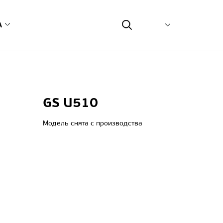
А
еть
сным центром
монт on-line
GS U510
туса ремонта
возможных неисправностей
Модель снята с производства
тветственность и экология
связь
ия
одавцов оборудования
рвисных центров