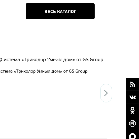
ВЕСЬ КАТАЛОГ
Система
Как тестируются ТВ-приставки General Satellite?