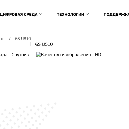
ЦИФРОВАЯ СРЕДА
ТЕХНОЛОГИИ
ПОДДЕРЖК
риставки
Схема цифровой среды
Новости
Производитель
Сервис
ств
GS U510
ибридные ТВ-приставки
Сервисная с
Умный дом
Документация и ПО
Программные решения
тавки
Стать серви
StingrayTV
борудование
Заявка на ре
Гарантийные обязательства
Проверка ста
Аппаратные решения
Обслуживание по сертификату
Устранение 
Обслуживание по электронной гарантии
Социальная о
GS SiP Amber S2
тв
Обслуживание по гарантийному талону
FAQ
GS Lanthanum
Гарантийные сервисы
Обратная 
Как мы создаем продукт
Регистрация и проверка электронной
Горячая лин
ли
гарантии
Контакты пр
Проверка срока гарантии
Контакты се
Регистрация и проверка сертификата