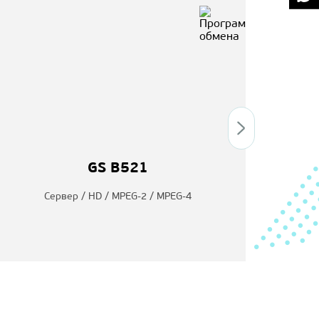
GS B521
Сервер / HD / MPEG-2 / MPEG-4
По
ч