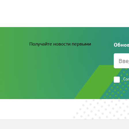
Получайте новости первыми
Обнов
Со