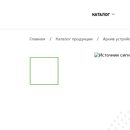
КАТАЛОГ
Цифровые ТВ-п
Главная
Каталог продукции
Архив устрой
­­Спутниковые и г
Интернет ТВ-прис
Сопутствующее о
Умный дом
Архив устройс
Где купить?
Поиск по моде
Поиск