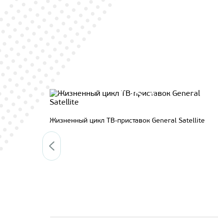
tellite
Как разрабатываются нелинейные сервисы для 
приставок General Satellite?