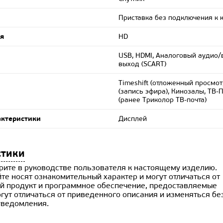
Приставка без подключения к 
ия
HD
USB, HDMI, Аналоговый аудио/
выход (SCART)
Timeshift (отложенный просмот
(запись эфира), Кинозалы, ТВ-
(ранее Триколор ТВ-почта)
актеристики
Дисплей
стики
рите в руководстве пользователя к настоящему изделию.
те носят ознакомительный характер и могут отличаться от
й продукт и программное обеспечение, предоставляемые
гут отличаться от приведенного описания и изменяться бе
уведомления.