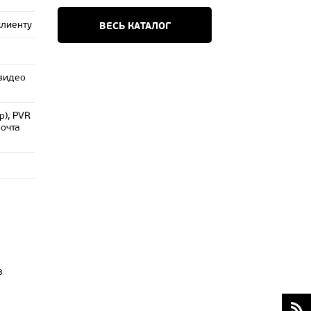
клиенту
ВЕСЬ КАТАЛОГ
видео
р), PVR
Почта
з