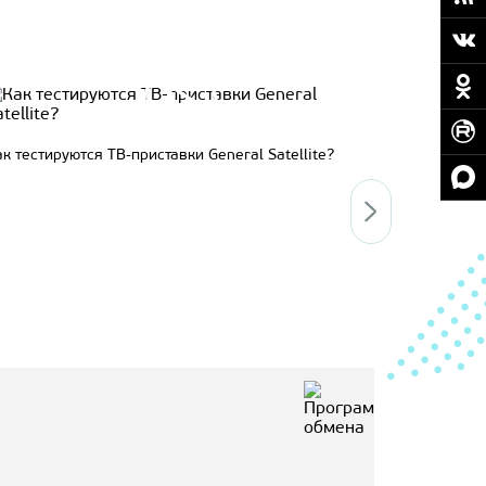
Система у
к тестируются ТВ-приставки General Satellite?