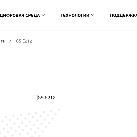
ЦИФРОВАЯ СРЕДА
ТЕХНОЛОГИИ
ПОДДЕРЖК
риставки
Схема цифровой среды
Новости
Производитель
Сервис
ств
GS E212
ибридные ТВ-приставки
Сервисная с
Умный дом
Документация и ПО
Программные решения
тавки
Стать серви
StingrayTV
борудование
Заявка на ре
Гарантийные обязательства
Проверка ста
Аппаратные решения
Обслуживание по сертификату
Устранение 
Обслуживание по электронной гарантии
Социальная о
GS SiP Amber S2
тв
Обслуживание по гарантийному талону
FAQ
GS Lanthanum
Гарантийные сервисы
Обратная 
Как мы создаем продукт
Регистрация и проверка электронной
Горячая лин
ли
гарантии
Контакты пр
Проверка срока гарантии
Контакты се
Регистрация и проверка сертификата