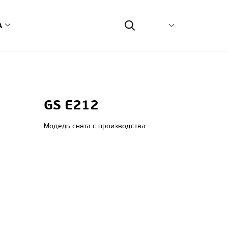
А
еть
сным центром
монт on-line
GS E212
туса ремонта
возможных неисправностей
Модель снята с производства
тветственность и экология
связь
ия
одавцов оборудования
рвисных центров