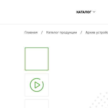
КАТАЛОГ
Цифровые ТВ-п
Главная
Каталог продукции
Архив устрой
­­Спутниковые и г
Интернет ТВ-прис
Сопутствующее о
Умный дом
Архив устройс
Где купить?
Поиск по моде
Поиск