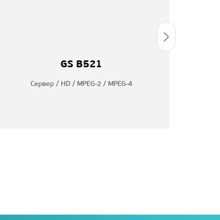
GS B521
Сервер / HD / MPEG-2 / MPEG-4
При