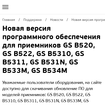
Главная
Поддержка
Новости
Новая версия програ
Новая версия
программного обеспечения
для приемников GS B520,
GS B522, GS B5310, GS
B5311, GS B531N, GS
B533M, GS B534M
Уважаемые пользователи оборудования, на сайте
доступно для скачивания обновление ПО для
моделей приемников: GS B520, GS B522, GS
B5310, GS B5311, GS B531N, GS B533M, GS