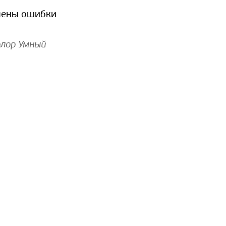
лены ошибки
олор Умный