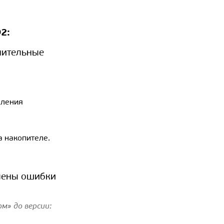
2:
нительные
аления
а накопителе.
лены ошибки
м» до версии: