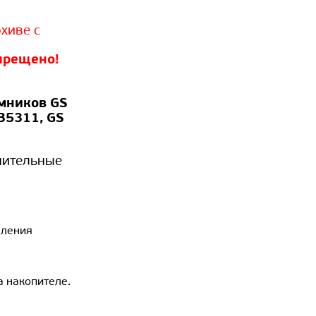
хиве с
прещено!
емников GS
B5311, GS
нительные
аления
а накопителе.