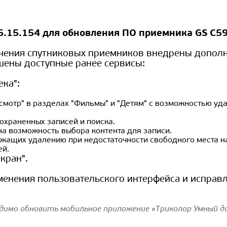
5.15.154 для обновления ПО приемника GS C59
ечения спутниковых приемников внедрены допол
шены доступные ранее сервисы:
ка":
смотр" в разделах "Фильмы" и "Детям" с возможностью уд
охраненных записей и поиска.
а возможность выбора контента для записи.
жащих удалению при недостаточности свободного места н
ей.
кран".
енения пользовательского интерфейса и исправ
димо обновить мобильное приложение «Триколор Умный до