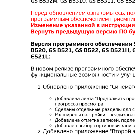
GS B532M, GS B5310, GS B5311, GS E52
Перед обновлением ознакомьтесь, пожа
программным обеспечением приемни
Изменение указанной в инструкции
Вернуть предыдущую версию ПО бу
Версия программного обеспечения 5
B520, GS B521, GS B522, GS B521H, 
E521L:
В новом релизе программного обесп
функциональные возможности и улуч
Обновлено приложение "Синемате
Добавлена лента "Продолжить про
прогресса просмотра.
Сделаны отдельные разделы для с
Расширены настройки - реализован
Добавлена отметка записей, подле
Добавлен выбор сортировки запис
Добавлено приложение "Второй э