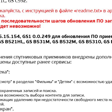
1L, GS C592.
луйста, с инструкцией в файле «readme.txt» в ар
ка.
 последовательности шагов обновления ПО за
дет невозможно!
.15.154, GS1 0.0.249 для обновления ПО при
GS B521HL, GS B531M, GS B532M, GS B5310, GS 
ечения спутниковых приемников внедрены допол
шены доступные ранее сервисы:
ка":
смотр" в разделах "Фильмы" и "Детям" с возможностью уд
охраненных записей и поиска.
а возможность выбора контента для записи.
жащих удалению при недостаточности свободного места н
ей.
кран".