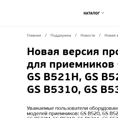
КАТАЛОГ
Цифровые ТВ-п
Главная
Поддержка
Новости
Новая 
­­Спутниковые и г
Интернет ТВ-прис
Новая версия пр
Сопутствующее о
для приемников 
Умный дом
GS B521H, GS B5
Архив устройс
Где купить?
GS B5310, GS B5
Поиск по моде
Поиск
Уважаемые пользователи оборудовани
моделей приемников: GS B520, GS B52