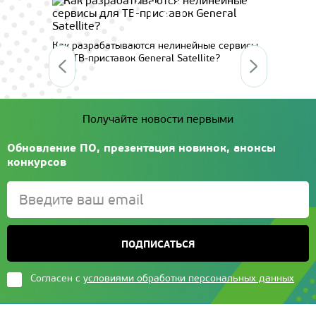
l
Систе
Как разрабатываются нелинейные сервисы
для ТВ-приставок General Satellite?
Получайте новости первыми
Обновление ПО, презентация новинок, анонсы
конкурсов
ПОДПИСАТЬСЯ
Согласен с
условиями обработки персональных данных