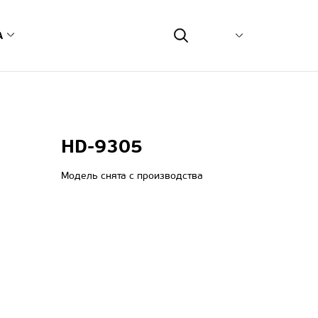
А
еть
сным центром
монт on-line
HD-9305
туса ремонта
возможных неисправностей
Модель снята с производства
тветственность и экология
связь
ия
одавцов оборудования
рвисных центров