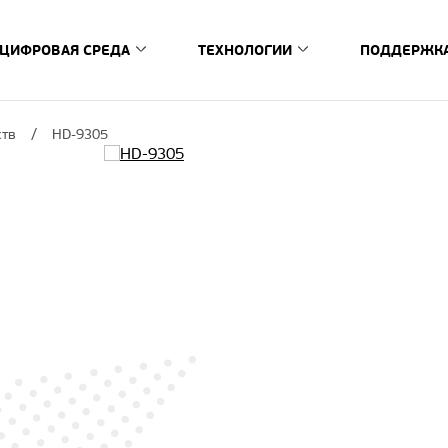
ЦИФРОВАЯ СРЕДА
ТЕХНОЛОГИИ
ПОДДЕРЖК
риставки
Схема цифровой среды
Новости
Производитель
Сервис
ств
HD-9305
ибридные ТВ-приставки
Сервисная с
Умный дом
Документация и ПО
Программные решения
тавки
Стать серви
StingrayTV
борудование
Заявка на ре
Гарантийные обязательства
Проверка ста
Аппаратные решения
Обслуживание по сертификату
Устранение 
Обслуживание по электронной гарантии
Социальная о
GS SiP Amber S2
тв
Обслуживание по гарантийному талону
FAQ
GS Lanthanum
Гарантийные сервисы
Обратная 
Как мы создаем продукт
Регистрация и проверка электронной
Горячая лин
ли
гарантии
Контакты пр
Проверка срока гарантии
Контакты се
Регистрация и проверка сертификата