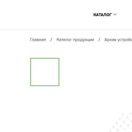
КАТАЛОГ
Цифровые ТВ-п
Главная
Каталог продукции
Архив устрой
­­Спутниковые и г
Интернет ТВ-прис
Сопутствующее о
Умный дом
Архив устройс
Где купить?
Поиск по моде
Поиск