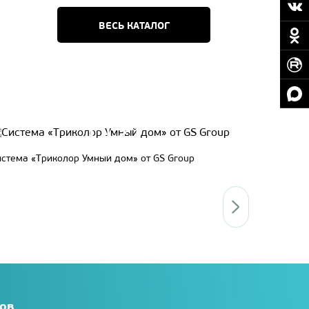
ВЕСЬ КАТАЛОГ
истема «Триколор Умный дом» от GS Group
Как тестир
сов